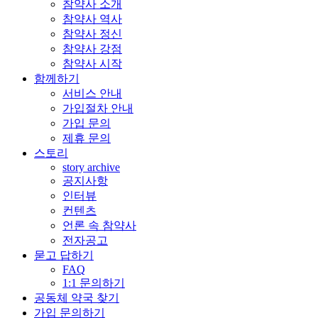
참약사 소개
참약사 역사
참약사 정신
참약사 강점
참약사 시작
함께하기
서비스 안내
가입절차 안내
가입 문의
제휴 문의
스토리
story archive
공지사항
인터뷰
컨텐츠
언론 속 참약사
전자공고
묻고 답하기
FAQ
1:1 문의하기
공동체 약국 찾기
가입 문의하기