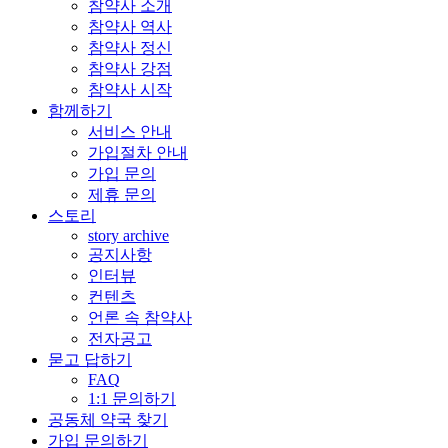
참약사 소개
참약사 역사
참약사 정신
참약사 강점
참약사 시작
함께하기
서비스 안내
가입절차 안내
가입 문의
제휴 문의
스토리
story archive
공지사항
인터뷰
컨텐츠
언론 속 참약사
전자공고
묻고 답하기
FAQ
1:1 문의하기
공동체 약국 찾기
가입 문의하기