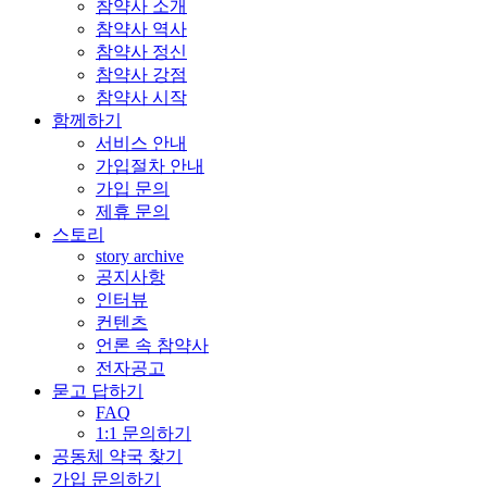
참약사 소개
참약사 역사
참약사 정신
참약사 강점
참약사 시작
함께하기
서비스 안내
가입절차 안내
가입 문의
제휴 문의
스토리
story archive
공지사항
인터뷰
컨텐츠
언론 속 참약사
전자공고
묻고 답하기
FAQ
1:1 문의하기
공동체 약국 찾기
가입 문의하기