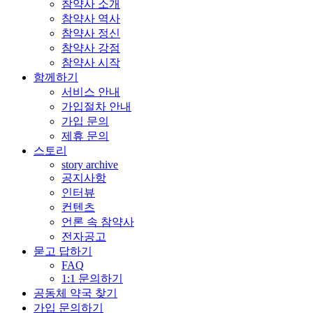
참약사 소개
참약사 역사
참약사 정신
참약사 강점
참약사 시작
함께하기
서비스 안내
가입절차 안내
가입 문의
제휴 문의
스토리
story archive
공지사항
인터뷰
컨텐츠
언론 속 참약사
전자공고
묻고 답하기
FAQ
1:1 문의하기
공동체 약국 찾기
가입 문의하기