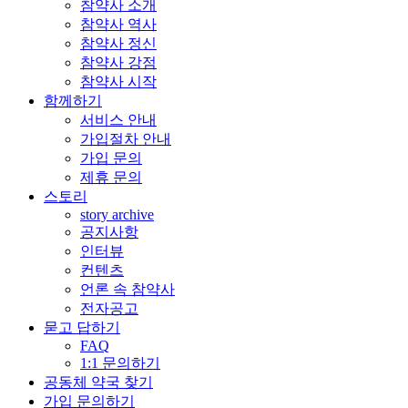
참약사 소개
참약사 역사
참약사 정신
참약사 강점
참약사 시작
함께하기
서비스 안내
가입절차 안내
가입 문의
제휴 문의
스토리
story archive
공지사항
인터뷰
컨텐츠
언론 속 참약사
전자공고
묻고 답하기
FAQ
1:1 문의하기
공동체 약국 찾기
가입 문의하기