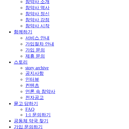
참약사 소개
참약사 역사
참약사 정신
참약사 강점
참약사 시작
함께하기
서비스 안내
가입절차 안내
가입 문의
제휴 문의
스토리
story archive
공지사항
인터뷰
컨텐츠
언론 속 참약사
전자공고
묻고 답하기
FAQ
1:1 문의하기
공동체 약국 찾기
가입 문의하기