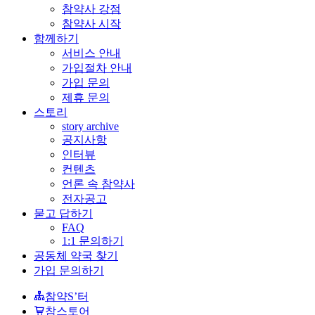
참약사 강점
참약사 시작
함께하기
서비스 안내
가입절차 안내
가입 문의
제휴 문의
스토리
story archive
공지사항
인터뷰
컨텐츠
언론 속 참약사
전자공고
묻고 답하기
FAQ
1:1 문의하기
공동체 약국 찾기
가입 문의하기
참약S’터
참스토어