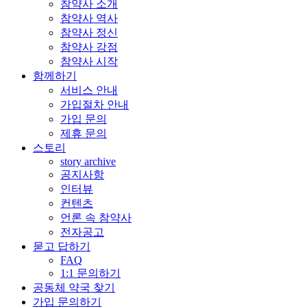
참약사 소개
참약사 역사
참약사 정신
참약사 강점
참약사 시작
함께하기
서비스 안내
가입절차 안내
가입 문의
제휴 문의
스토리
story archive
공지사항
인터뷰
컨텐츠
언론 속 참약사
전자공고
묻고 답하기
FAQ
1:1 문의하기
공동체 약국 찾기
가입 문의하기