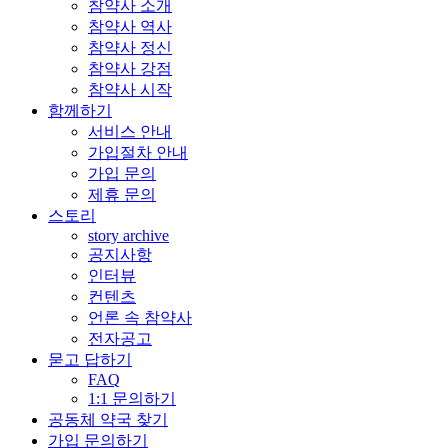
참약사 소개
참약사 역사
참약사 정신
참약사 강점
참약사 시작
함께하기
서비스 안내
가입절차 안내
가입 문의
제휴 문의
스토리
story archive
공지사항
인터뷰
컨텐츠
언론 속 참약사
전자공고
묻고 답하기
FAQ
1:1 문의하기
공동체 약국 찾기
가입 문의하기