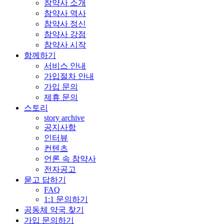
참약사 소개
참약사 역사
참약사 정신
참약사 강점
참약사 시작
함께하기
서비스 안내
가입절차 안내
가입 문의
제휴 문의
스토리
story archive
공지사항
인터뷰
컨텐츠
언론 속 참약사
전자공고
묻고 답하기
FAQ
1:1 문의하기
공동체 약국 찾기
가입 문의하기