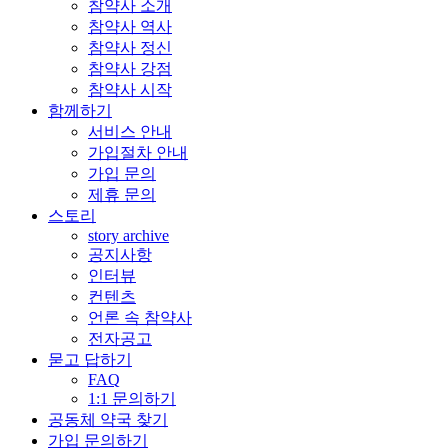
참약사 소개
참약사 역사
참약사 정신
참약사 강점
참약사 시작
함께하기
서비스 안내
가입절차 안내
가입 문의
제휴 문의
스토리
story archive
공지사항
인터뷰
컨텐츠
언론 속 참약사
전자공고
묻고 답하기
FAQ
1:1 문의하기
공동체 약국 찾기
가입 문의하기