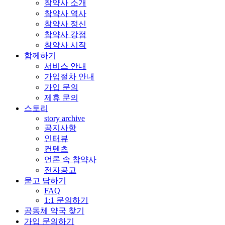
참약사 소개
참약사 역사
참약사 정신
참약사 강점
참약사 시작
함께하기
서비스 안내
가입절차 안내
가입 문의
제휴 문의
스토리
story archive
공지사항
인터뷰
컨텐츠
언론 속 참약사
전자공고
묻고 답하기
FAQ
1:1 문의하기
공동체 약국 찾기
가입 문의하기