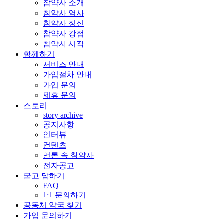
참약사 소개
참약사 역사
참약사 정신
참약사 강점
참약사 시작
함께하기
서비스 안내
가입절차 안내
가입 문의
제휴 문의
스토리
story archive
공지사항
인터뷰
컨텐츠
언론 속 참약사
전자공고
묻고 답하기
FAQ
1:1 문의하기
공동체 약국 찾기
가입 문의하기