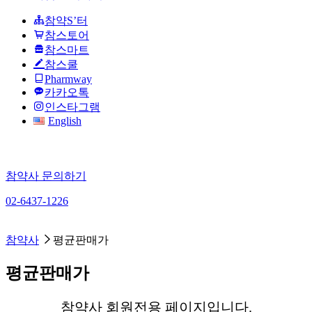
참약S’터
참스토어
참스마트
참스쿨
Pharmway
카카오톡
인스타그램
English
참약사 문의하기
02-6437-1226
참약사가 되기 위해 노력하는 Charm약사 약국 체인
참약사
평균판매가
평균판매가
참약사 회원전용 페이지입니다.