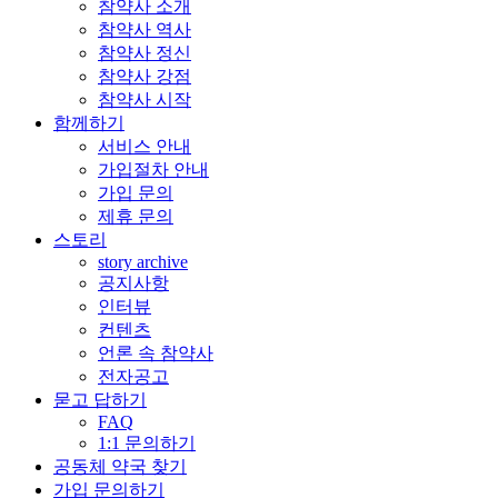
참약사 소개
참약사 역사
참약사 정신
참약사 강점
참약사 시작
함께하기
서비스 안내
가입절차 안내
가입 문의
제휴 문의
스토리
story archive
공지사항
인터뷰
컨텐츠
언론 속 참약사
전자공고
묻고 답하기
FAQ
1:1 문의하기
공동체 약국 찾기
가입 문의하기