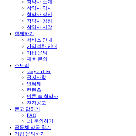
참약사 소개
참약사 역사
참약사 정신
참약사 강점
참약사 시작
함께하기
서비스 안내
가입절차 안내
가입 문의
제휴 문의
스토리
story archive
공지사항
인터뷰
컨텐츠
언론 속 참약사
전자공고
묻고 답하기
FAQ
1:1 문의하기
공동체 약국 찾기
가입 문의하기