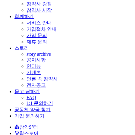
참약사 강점
참약사 시작
함께하기
서비스 안내
가입절차 안내
가입 문의
제휴 문의
스토리
story archive
공지사항
인터뷰
컨텐츠
언론 속 참약사
전자공고
묻고 답하기
FAQ
1:1 문의하기
공동체 약국 찾기
가입 문의하기
참약S’터
참스토어