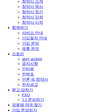
참약사 소개
참약사 역사
참약사 정신
참약사 강점
참약사 시작
함께하기
서비스 안내
가입절차 안내
가입 문의
제휴 문의
스토리
story archive
공지사항
인터뷰
컨텐츠
언론 속 참약사
전자공고
묻고 답하기
FAQ
1:1 문의하기
공동체 약국 찾기
가입 문의하기