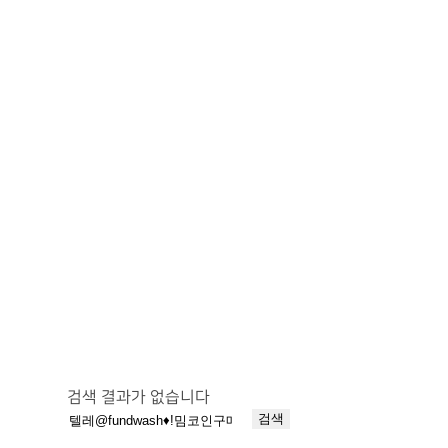
참약사
참약사 소개
참약사 역사
참약사 정신
참약사 강점
참약사 시작
검색 결과가 없습니다
검
색: