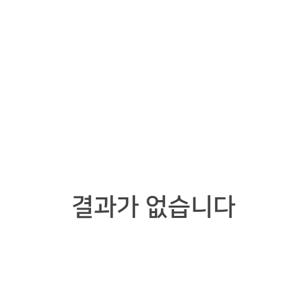
참약S’터
참스토어
참스마트
참스쿨
함께하기
스토리
가입 문의
공지사항
제휴 문의
인터뷰
컨텐츠
언론 속 참약사
전자공고
결과가 없습니다