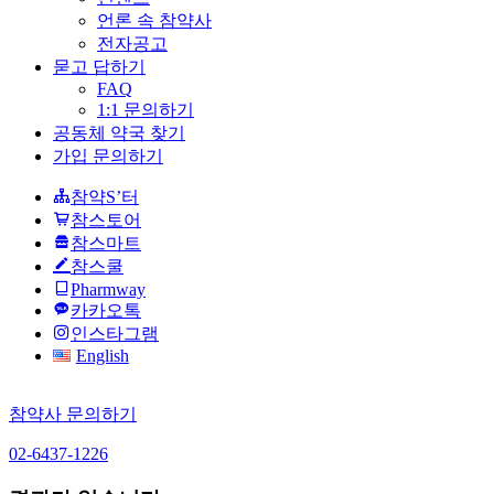
언론 속 참약사
전자공고
묻고 답하기
FAQ
1:1 문의하기
공동체 약국 찾기
가입 문의하기
참약S’터
참스토어
참스마트
참스쿨
Pharmway
카카오톡
인스타그램
English
참약사 문의하기
02-6437-1226