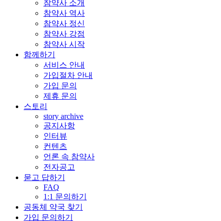
참약사 소개
참약사 역사
참약사 정신
참약사 강점
참약사 시작
함께하기
서비스 안내
가입절차 안내
가입 문의
제휴 문의
스토리
story archive
공지사항
인터뷰
컨텐츠
언론 속 참약사
전자공고
묻고 답하기
FAQ
1:1 문의하기
공동체 약국 찾기
가입 문의하기