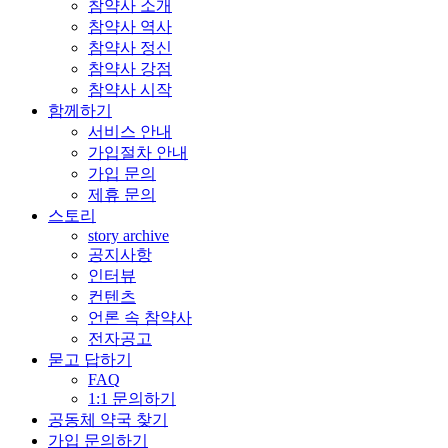
참약사 소개
참약사 역사
참약사 정신
참약사 강점
참약사 시작
함께하기
서비스 안내
가입절차 안내
가입 문의
제휴 문의
스토리
story archive
공지사항
인터뷰
컨텐츠
언론 속 참약사
전자공고
묻고 답하기
FAQ
1:1 문의하기
공동체 약국 찾기
가입 문의하기