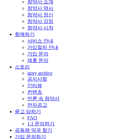
참약사 소개
참약사 역사
참약사 정신
참약사 강점
참약사 시작
함께하기
서비스 안내
가입절차 안내
가입 문의
제휴 문의
스토리
story archive
공지사항
인터뷰
컨텐츠
언론 속 참약사
전자공고
묻고 답하기
FAQ
1:1 문의하기
공동체 약국 찾기
가입 문의하기