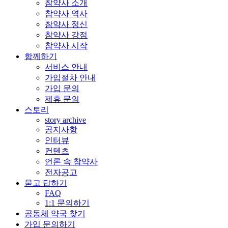
참약사 소개
참약사 역사
참약사 정신
참약사 강점
참약사 시작
함께하기
서비스 안내
가입절차 안내
가입 문의
제휴 문의
스토리
story archive
공지사항
인터뷰
컨텐츠
언론 속 참약사
전자공고
묻고 답하기
FAQ
1:1 문의하기
공동체 약국 찾기
가입 문의하기