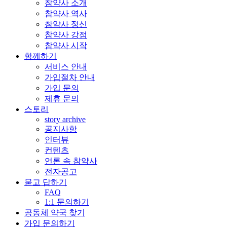
참약사 소개
참약사 역사
참약사 정신
참약사 강점
참약사 시작
함께하기
서비스 안내
가입절차 안내
가입 문의
제휴 문의
스토리
story archive
공지사항
인터뷰
컨텐츠
언론 속 참약사
전자공고
묻고 답하기
FAQ
1:1 문의하기
공동체 약국 찾기
가입 문의하기