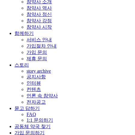
참약사 소개
참약사 역사
참약사 정신
참약사 강점
참약사 시작
함께하기
서비스 안내
가입절차 안내
가입 문의
제휴 문의
스토리
story archive
공지사항
인터뷰
컨텐츠
언론 속 참약사
전자공고
묻고 답하기
FAQ
1:1 문의하기
공동체 약국 찾기
가입 문의하기