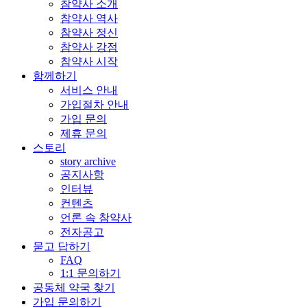
참약사 소개
참약사 역사
참약사 정신
참약사 강점
참약사 시작
함께하기
서비스 안내
가입절차 안내
가입 문의
제휴 문의
스토리
story archive
공지사항
인터뷰
컨텐츠
언론 속 참약사
전자공고
묻고 답하기
FAQ
1:1 문의하기
공동체 약국 찾기
가입 문의하기