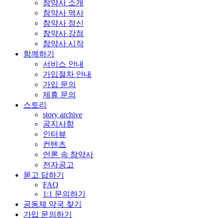
참약사 소개
참약사 역사
참약사 정신
참약사 강점
참약사 시작
함께하기
서비스 안내
가입절차 안내
가입 문의
제휴 문의
스토리
story archive
공지사항
인터뷰
컨텐츠
언론 속 참약사
전자공고
묻고 답하기
FAQ
1:1 문의하기
공동체 약국 찾기
가입 문의하기